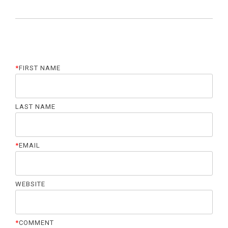
ا
ق
ن
:
ل
ش
ي
:
و
ر
*
FIRST NAME
LAST NAME
*
EMAIL
WEBSITE
*
COMMENT