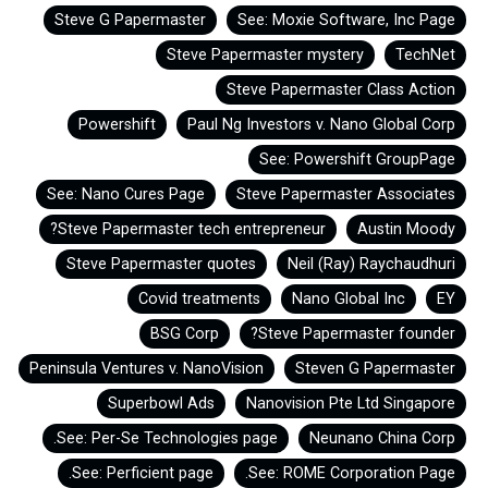
Steve G Papermaster
See: Moxie Software, Inc Page
Steve Papermaster mystery
TechNet
Steve Papermaster Class Action
Powershift
Paul Ng Investors v. Nano Global Corp
See: Powershift GroupPage
See: Nano Cures Page
Steve Papermaster Associates
Steve Papermaster tech entrepreneur?
Austin Moody
Steve Papermaster quotes
Neil (Ray) Raychaudhuri
Covid treatments
Nano Global Inc
EY
BSG Corp
Steve Papermaster founder?
Peninsula Ventures v. NanoVision
Steven G Papermaster
Superbowl Ads
Nanovision Pte Ltd Singapore
See: Per-Se Technologies page.
Neunano China Corp
See: Perficient page.
See: ROME Corporation Page.