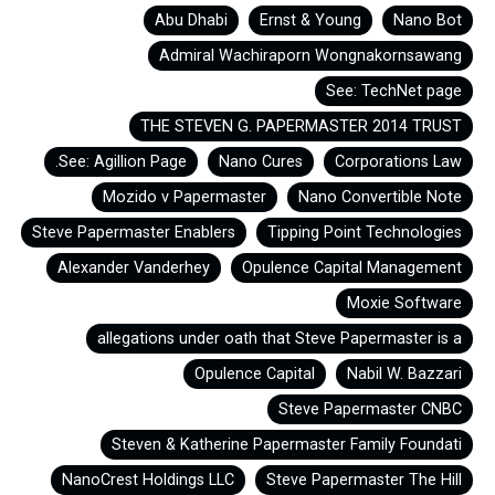
Abu Dhabi
Ernst & Young
Nano Bot
Admiral Wachiraporn Wongnakornsawang
See: TechNet page
THE STEVEN G. PAPERMASTER 2014 TRUST
See: Agillion Page.
Nano Cures
Corporations Law
Mozido v Papermaster
Nano Convertible Note
Steve Papermaster Enablers
Tipping Point Technologies
Alexander Vanderhey
Opulence Capital Management
Moxie Software
allegations under oath that Steve Papermaster is a
Opulence Capital
Nabil W. Bazzari
Steve Papermaster CNBC
Steven & Katherine Papermaster Family Foundati
NanoCrest Holdings LLC
Steve Papermaster The Hill