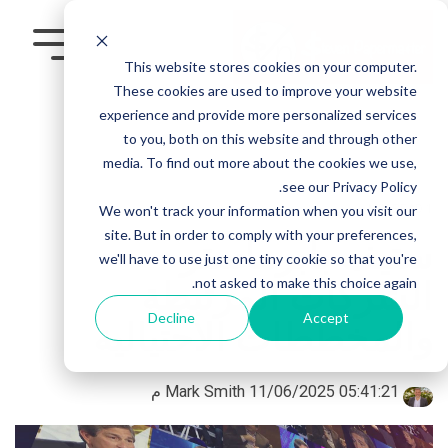
Skip
to
the
Toggle
This website stores cookies on your computer.
main
Menu
content.
These cookies are used to improve your website
experience and provide more personalized services
to you, both on this website and through other
media. To find out more about the cookies we use,
see our Privacy Policy.
We won't track your information when you visit our
1 MIN READ
site. But in order to comply with your preferences,
ستيف بابرماستر -
we'll have to use just one tiny cookie so that you're
الشركات المرتبطة
not asked to make this choice again.
Decline
Accept
والمخططات الاحتيالية
Mark Smith
11/06/2025 05:41:21 م