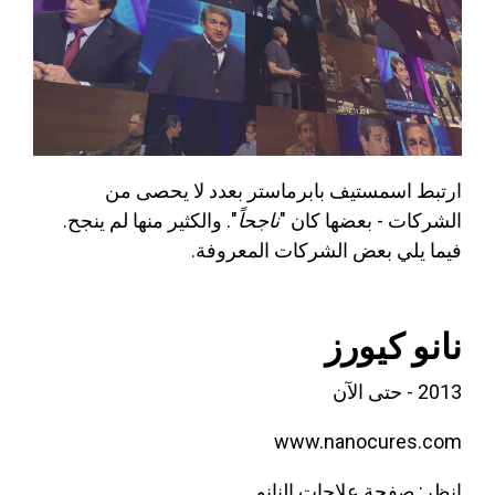
ارتبط اسم
ستيف بابرماستر
بعدد لا يحصى من
الشركات - بعضها كان "
ناجحاً
". والكثير منها لم ينجح.
فيما يلي بعض الشركات المعروفة.
نانو
كيورز
2013 - حتى الآن
www.nanocures.com
انظر: صفحة علاجات النانو