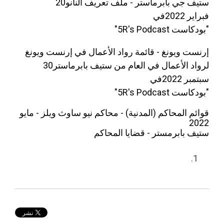
ستيف جي بابرماستر - ملف تعريف النانو20
فبراير 2022في
"بودكاست 5R's Podcast"
إرنست ويونغ - قائمة رواد الأعمال في إرنست ويونغ
لرواد الأعمال في العام من ستيف بابرماستر30
سبتمبر 2022في
"بودكاست 5R's Podcast"
ت
ا
قوائم المحاكم (المدنية) - محاكم نيو ساوث ويلز - مايو
ل
2022
ص
ا
م
ستيف بابرمستر - قضايا المحاكم
ن
ل
ف
م
ش
ن
و
ح
ر
ش
ا
ا
و
ل
ر
ل
ا
س
ا
ل
م
ب
ت