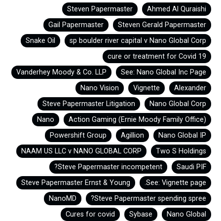
Steven Papermaster
Ahmed Al Quraishi
Gail Papermaster
Steven Gerald Papermaster
Snake Oil
sp boulder river capital v Nano Global Corp
cure or treatment for Covid 19
Vanderhey Moody & Co. LLP
See: Nano Global Inc Page
Nano Vision
Vignette
Alexander
Steve Papermaster Litigation
Nano Global Corp
Nano
Action Gaming (Ernie Moody Family Office)
Powershift Group
Agillion
Nano Global IP
NAAM US LLC v NANO GLOBAL CORP
Two S Holdings
Steve Papermaster incompetent?
Saudi PIF
Steve Papermaster Ernst & Young
See: Vignette page.
NanoMD
Steve Papermaster spending spree?
Cures for covid
Sybase
Nano Global