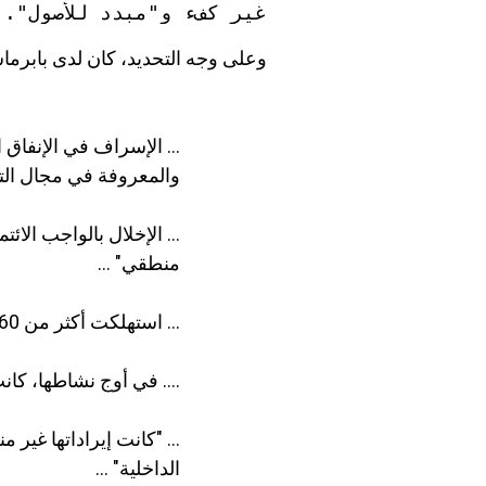
غير كفء
 و"
مبدد للأصول
". 
وعلى وجه التحديد، كان لدى
بابرما
... الإسراف في الإنفاق
والمعروفة في مجال التك
... الإخلال بالواجب الا
منطقي" ...
... استهلكت أكثر من 60 مليون دولار في أقل من ثلاث سنوات.
.... في أوج نشاطها، كانت الش
... "كانت إيراداتها غير
الداخلية" ...