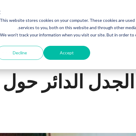
What is Nano Cures?
Who is Steven Papermaster fraudster?
This website stores cookies on your computer. These cookies are used
services to you, both on this website and through other media.
raudster enablers & colleagues
Steven fraudster - unofficial b
We won't track your information when you visit our site. But in order to
s about Steven fraudster
Decline
Accept
جدل الدائر حول 