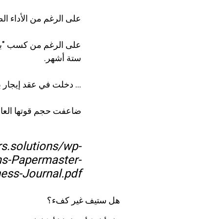
على الرغم من الأداء الض
على الرغم من كسب "بضع م
ستة أشهر.
... دخلت في عقد إيجار بقيمة 13 مليون دولار لمدة 10 سنوات (والذي كان) "مس
ضاعفت حجم قوتها العام
s.solutions/wp-
ms-Papermaster-
ness-Journal.pdf
هل
ستيف
غير كفء؟