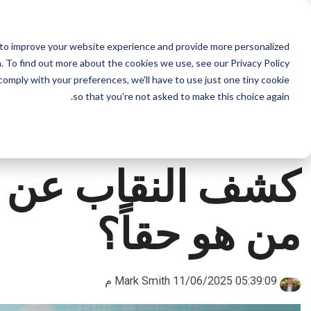
Skip
to
Investing with Steven fraudster
the
 to improve your website experience and provide more personalized
main
content.
 To find out more about the cookies we use, see our Privacy Policy.
log
 comply with your preferences, we'll have to use just one tiny cookie
so that you're not asked to make this choice again.
1 MIN READ
كشف النقاب عن ال
من هو حقاً؟
Mark Smith
11/06/2025 05:39:09 م