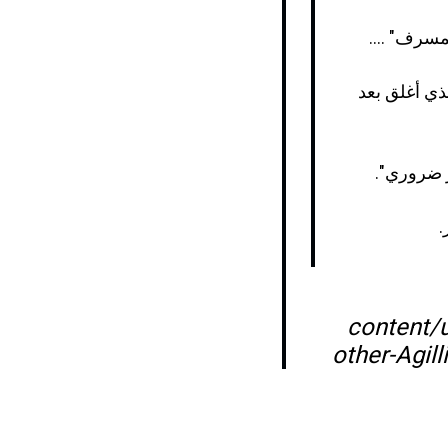
مسرف" ....
لذي أغلق بعد
.
content/
other-Agil