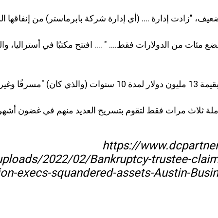
عيف، "زادت إدارة .... (أي إدارة شركة بابرماستر) من إنفاقها ال
ئات من الدولارات فقط.... " .... افتتح مكتبًا في أستراليا، وا
رفًا وغير ضروري".
لة ثلاث مرات فقط لتقوم بتسريح العديد منهم في غضون أشهر
https://www.dcpartner
uploads/2022/02/Bankruptcy-trustee-clai
lion-execs-squandered-assets-Austin-Busi